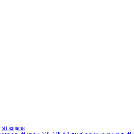
»
pH жидкий