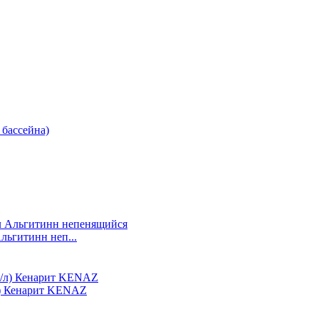
бассейна)
льгитинн неп...
/л) Кенарит KENAZ