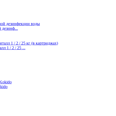
й дезинф...
1 / 2 / 25 ...
kido