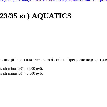
(23/35 кг) AQUATICS
ение рН воды плавательного бассейна. Прекрасно подходит для
cs-ph-minus-20)
-
2 900 руб.
cs-ph-minus-30)
-
3 500 руб.