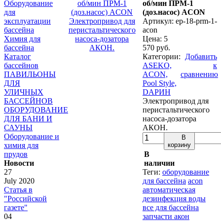
Оборудование
об/мин ПРМ-1
для
(доз.насос) ACON
эксплуатации
Артикул: ep-18-prm-1-
бассейна
acon
Химия для
Цена:
5
бассейна
570 руб.
Каталог
Категории:
Добавить
бассейнов
ASEKO,
к
ПАВИЛЬОНЫ
ACON,
сравнению
ДЛЯ
Pool Style,
УЛИЧНЫХ
DАРИН
БАССЕЙНОВ
Электропривод для
ОБОРУДОВАНИЕ
перистальтического
ДЛЯ БАНИ И
насоса-дозатора
САУНЫ
AКОН.
Оборудование и
В
химия для
корзину
прудов
В
Новости
наличии
27
Теги:
оборудование
July 2020
для бассейна
acon
Статья в
автоматическая
"Российской
дезинфекция воды
газете"
все для бассейна
04
запчасти акон