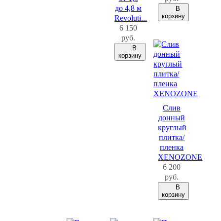
до 4,8 м
В
корзину
Revoluti...
6 150
руб.
В
корзину
Слив
донный
круглый
плитка/
пленка
XENOZONE
6 200
руб.
В
корзину