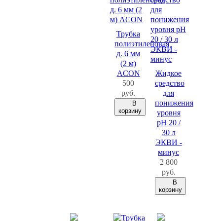
Трубка
полиэтиленовая
д. 6 мм
(2 м)
ACON
Жидкое
500
средство
руб.
для
понижения
В
корзину
уровня
рН 20 /
30 л
ЭКВИ -
минус
2 800
руб.
В
корзину