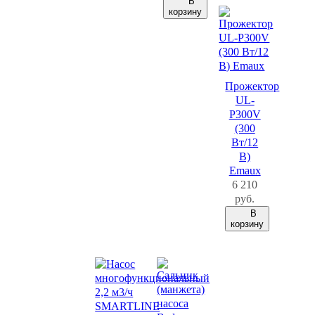
В
корзину
Прожектор
UL-
P300V
(300
Вт/12
В)
Emaux
6 210
руб.
В
корзину