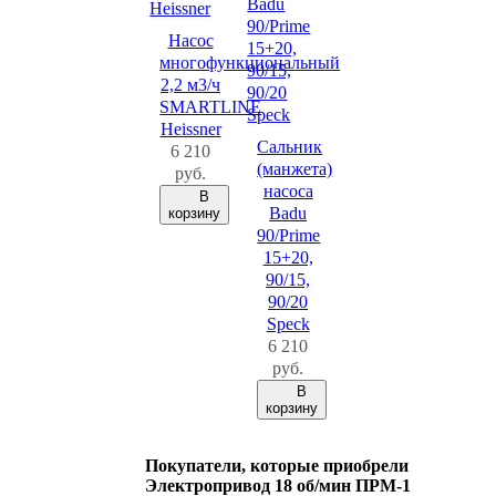
Насос
многофункциональный
2,2 м3/ч
SMARTLINE
Heissner
Сальник
6 210
(манжета)
руб.
насоса
В
Badu
корзину
90/Prime
15+20,
90/15,
90/20
Speck
6 210
руб.
В
корзину
Покупатели, которые приобрели
Электропривод 18 об/мин ПРМ-1