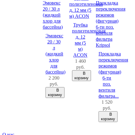
Трубка
полиэтиленовая
Эмовекс
д. 12
20 / 30
мм (5
л
м)
(жидкий
Прокладка
ACON
хлор
переключения
1 460
для
режимов
руб.
бассейна)
(фигурная)
В
2 200
6-ти
корзину
руб.
поз.
вентиля
В
корзину
фильтра...
1 520
руб.
В
корзину
О нас