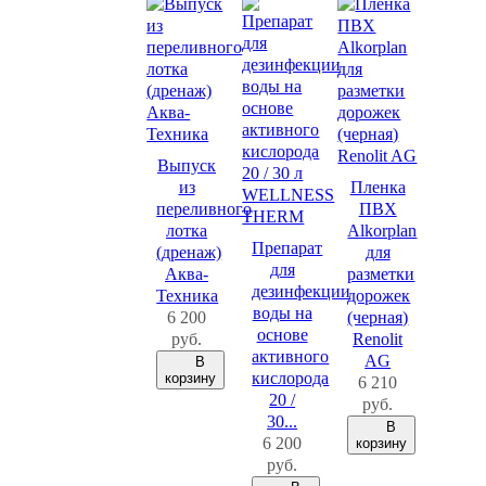
Выпуск
из
Пленка
переливного
ПВХ
лотка
Alkorplan
Препарат
(дренаж)
для
для
Аква-
разметки
дезинфекции
Техника
дорожек
воды на
6 200
(черная)
основе
руб.
Renolit
активного
AG
В
кислорода
корзину
6 210
20 /
руб.
30...
В
6 200
корзину
руб.