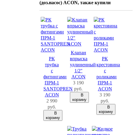
(доз.насос) ACON, также купили
Клапан
РК
впрыска
РК
трубка
удлиненный
крестовина
с
1/2"
с
фитингами
ACON
роликами
ПРМ-1
3 190
ПРМ-1
SANTOPREN
руб.
ACON
ACON
3 190
В
корзину
2 990
руб.
руб.
В
корзину
В
корзину