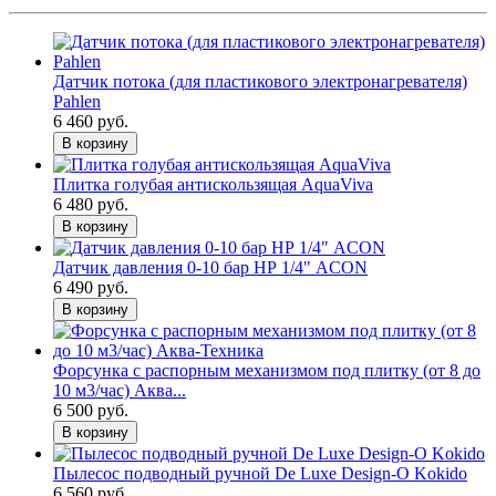
Датчик потока (для пластикового электронагревателя)
Pahlen
6 460 руб.
В корзину
Плитка голубая антискользящая AquaViva
6 480 руб.
В корзину
Датчик давления 0-10 бар НР 1/4" ACON
6 490 руб.
В корзину
Форсунка с распорным механизмом под плитку (от 8 до
10 м3/час) Аква...
6 500 руб.
В корзину
Пылесос подводный ручной De Luxe Design-O Kokido
6 560 руб.