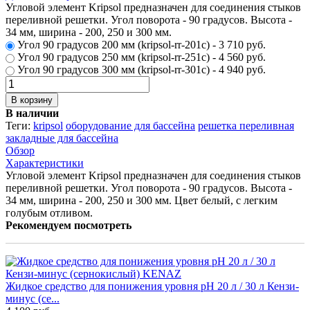
Угловой элемент Kripsol предназначен для соединения стыков
переливной решетки. Угол поворота - 90 градусов. Высота -
34 мм, ширина - 200, 250 и 300 мм.
Угол 90 градусов 200 мм
(kripsol-rr-201c)
-
3 710 руб.
Угол 90 градусов 250 мм
(kripsol-rr-251c)
-
4 560 руб.
Угол 90 градусов 300 мм
(kripsol-rr-301c)
-
4 940 руб.
В корзину
В наличии
Теги:
kripsol
оборудование для бассейна
решетка переливная
закладные для бассейна
Обзор
Характеристики
Угловой элемент Kripsol предназначен для соединения стыков
переливной решетки. Угол поворота - 90 градусов. Высота -
34 мм, ширина - 200, 250 и 300 мм. Цвет белый, с легким
голубым отливом.
Рекомендуем посмотреть
Жидкое средство для понижения уровня рH 20 л / 30 л Кензи-
минус (се...