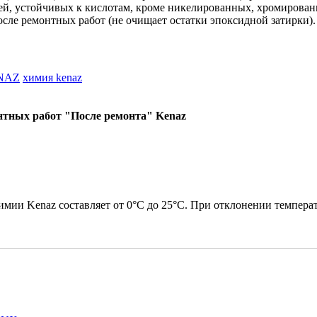
й, устойчивых к кислотам, кроме никелированных, хромированн
сле ремонтных работ (не очищает остатки эпоксидной затирки).
NAZ
химия kenaz
нтных работ "После ремонта" Kenaz
химии Kenaz составляет от 0°C до 25°C. При отклонении темпе