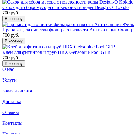
Сачок для сбора мусора с поверхности воды Design-O Kokido
700 руб.
В корзину
Препарат для очистки фильтра от извести Антикальцит Фильтр
700 руб.
В корзину
Клей для фитингов и труб ПВХ Gebsoblue Pool GEB
700 руб.
В корзину
О нас
|
Услуги
|
Заказ и оплата
|
Доставка
|
Отзывы
|
Контакты
|
Новости