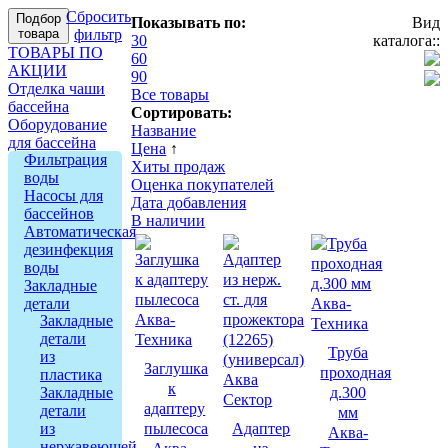
Сбросить
Подбор
Показывать по:
Вид
товара
фильтр
30
каталога::
ТОВАРЫ ПО
60
АКЦИИ
90
Отделка чаши
Все товары
бассейна
Сортировать:
Оборудование
Название
для бассейна
Цена
↑
Фильтрация
Хиты продаж
воды
Оценка покупателей
Насосы для
Дата добавления
бассейнов
В наличии
Автоматическая
дезинфекция
воды
Закладные
детали
Закладные
детали
Труба
из
Заглушка
проходная
пластика
к
Закладные
д.300
адаптеру
детали
мм
из
пылесоса
Адаптер
Аква-
нержавеющей