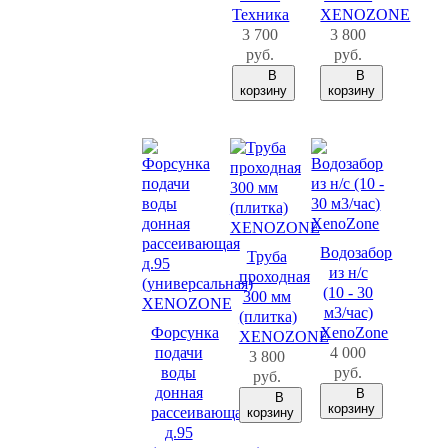
Техника
XENOZONE
3 700
3 800
руб.
руб.
В
В
корзину
корзину
Водозабор
Труба
из н/с
проходная
(10 - 30
300 мм
м3/час)
(плитка)
Форсунка
XenoZone
XENOZONE
подачи
4 000
3 800
воды
руб.
руб.
донная
В
В
корзину
рассеивающая
корзину
д.95