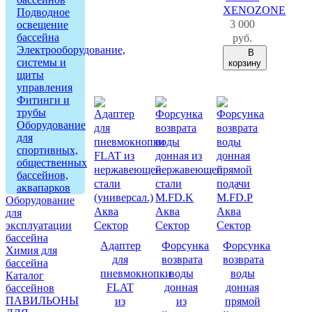
XENOZONE
Подводное
3 000
освещение
бассейна
руб.
Электрооборудование,
В
системы и
корзину
щиты
управления
Фитинги и
трубы
Оборудование
для
спортивных,
общественных
бассейнов,
аквапарков
Оборудование
для
эксплуатации
бассейна
Адаптер
Форсунка
Форсунка
Химия для
для
возврата
возврата
бассейна
пневмокнопки
воды
воды
Каталог
FLAT
донная
донная
бассейнов
ПАВИЛЬОНЫ
из
из
прямой