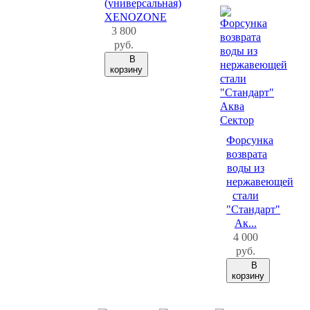
(универсальная)
XENOZONE
3 800
руб.
В
корзину
Форсунка
возврата
воды из
нержавеющей
стали
"Стандарт"
Ак...
4 000
руб.
В
корзину