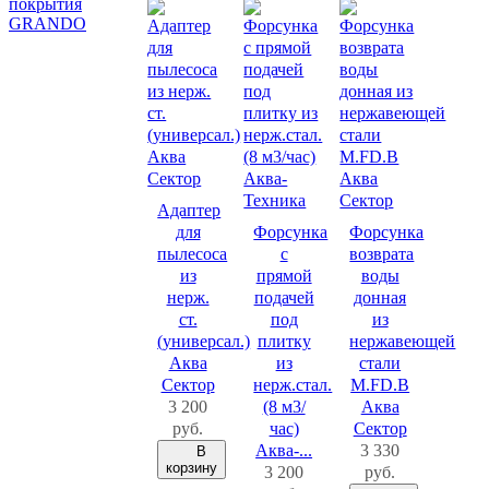
покрытия
GRANDO
Адаптер
для
Форсунка
Форсунка
пылесоса
с
возврата
из
прямой
воды
нерж.
подачей
донная
ст.
под
из
(универсал.)
плитку
нержавеющей
Аква
из
стали
Сектор
нерж.стал.
M.FD.B
3 200
(8 м3/
Аква
руб.
час)
Сектор
Аква-...
3 330
В
корзину
3 200
руб.