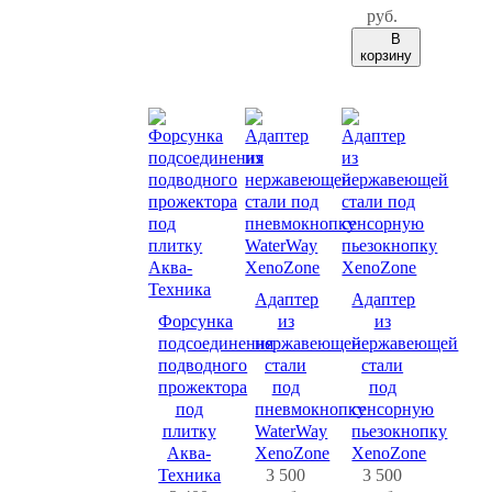
руб.
В
корзину
Адаптер
Адаптер
Форсунка
из
из
подсоединения
нержавеющей
нержавеющей
подводного
стали
стали
прожектора
под
под
под
пневмокнопку
сенсорную
плитку
WaterWay
пьезокнопку
Аква-
XenoZone
XenoZone
Техника
3 500
3 500