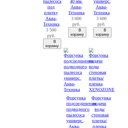
пылесоса
40 мм.
универс.
под
Аква-
Аква-
плитку
Техника
Техника
Аква-
3 600
3 600
Техника
руб.
руб.
3 500
В
В
корзину
корзину
руб.
В
корзину
Форсунка
Форсунка
подсоединения
подачи
подводного
воды
пылесоса
стеновая
универс.
плитка/
Аква-
пленка