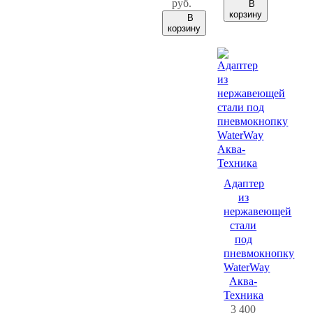
руб.
В
корзину
В
корзину
Адаптер
из
нержавеющей
стали
под
пневмокнопку
WaterWay
Аква-
Техника
3 400