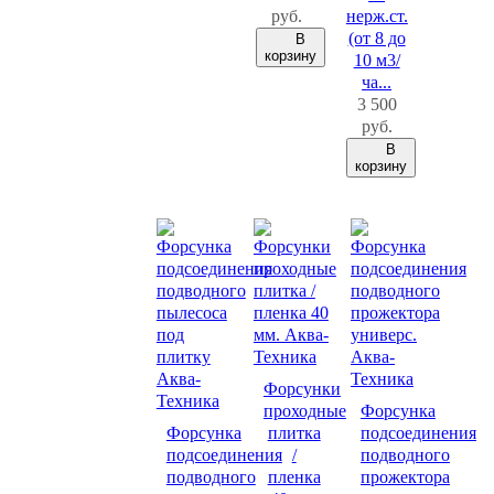
руб.
нерж.ст.
(от 8 до
В
корзину
10 м3/
ча...
3 500
руб.
В
корзину
Форсунки
проходные
Форсунка
Форсунка
плитка
подсоединения
подсоединения
/
подводного
подводного
пленка
прожектора