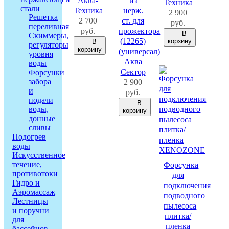
Аква-
из
Техника
стали
Техника
нерж.
2 900
Решетка
2 700
ст. для
руб.
переливная
руб.
прожектора
В
Скиммеры,
(12265)
корзину
В
регуляторы
корзину
(универсал)
уровня
Аква
воды
Сектор
Форсунки
забора
2 900
и
руб.
подачи
В
воды,
корзину
донные
сливы
Подогрев
воды
Искусственное
течение,
Форсунка
противотоки
для
Гидро и
подключения
Аэромассаж
подводного
Лестницы
пылесоса
и поручни
плитка/
для
пленка
бассейнов