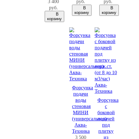
3 400
руб.
руб.
руб.
В
В
корзину
корзину
В
корзину
Форсунка
подачи
воды
Форсунка
стеновая
с
МИНИ
боковой
(универсальная)
подачей
Аква-
под
Техника
плитку
3 500
из