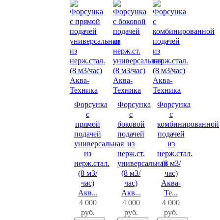
Форсунка
Форсунка
Форсунка
с
с
с
прямой
боковой
комбинированной
подачей
подачей
подачей
универсальная
из
из
из
нерж.ст.
нерж.стал.
нерж.стал.
универсальная
(8 м3/
(8 м3/
(8 м3/
час)
час)
час)
Аква-
Акв...
Акв...
Те...
4 000
4 000
4 000
руб.
руб.
руб.