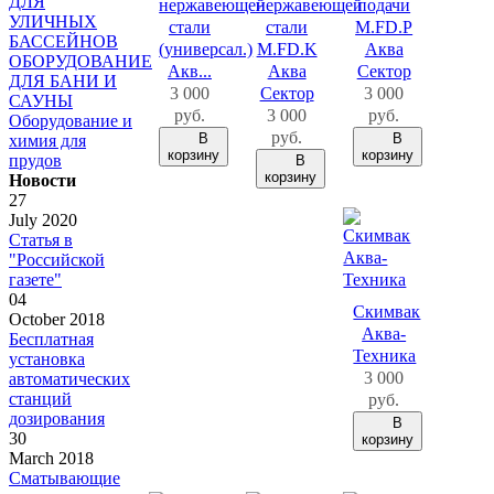
ДЛЯ
нержавеющей
нержавеющей
подачи
УЛИЧНЫХ
стали
стали
M.FD.P
БАССЕЙНОВ
(универсал.)
M.FD.K
Аква
ОБОРУДОВАНИЕ
Акв...
Аква
Сектор
ДЛЯ БАНИ И
3 000
Сектор
3 000
САУНЫ
руб.
3 000
руб.
Оборудование и
руб.
В
В
химия для
корзину
корзину
прудов
В
корзину
Новости
27
July 2020
Статья в
"Российской
газете"
04
Скимвак
October 2018
Аква-
Бесплатная
Техника
установка
3 000
автоматических
станций
руб.
дозирования
В
30
корзину
March 2018
Сматывающие