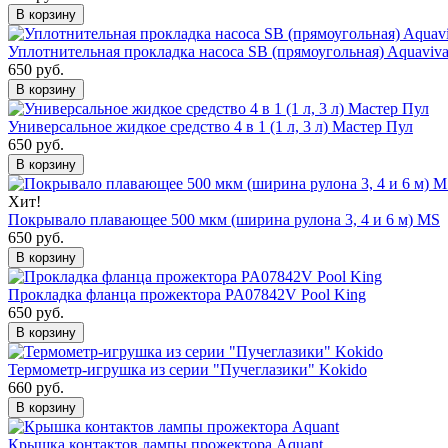
В корзину
Уплотнительная прокладка насоса SB (прямоугольная) Aquaviv
650 руб.
В корзину
Универсальное жидкое средство 4 в 1 (1 л, 3 л) Мастер Пул
650 руб.
В корзину
Хит!
Покрывало плавающее 500 мкм (ширина рулона 3, 4 и 6 м) MS
650 руб.
В корзину
Прокладка фланца прожектора PA07842V Pool King
650 руб.
В корзину
Термометр-игрушка из серии "Пучеглазики" Kokido
660 руб.
В корзину
Крышка контактов лампы прожектора Aquant