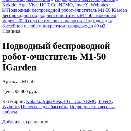
Kokido, AquaViva, HGT Co, NEMO, InverX, Wybotics
Новинка!
Подводный беспроводной
робот-очиститель M1-50
IGarden
Артикул: M1-50
Цена:
98 400 руб.
Категории:
Kokido, AquaViva, HGT Co, NEMO, InverX,
Wybotics
Пылесосы для бассейна
Подводные пылесосы-
роботы
Добавить к сравнению